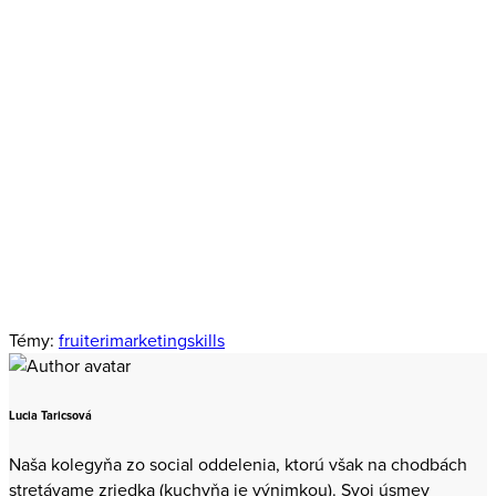
Odšťavený z čerstvých marketingových noviniek, plný
výživných informácií. Nezmeškajte náš obsah a zostaňte
v obraze.
Odoberať
E-mail
Meno
E-
Meno
mail
Odberom newslettera súhlasíte s prijímaním e‑mailovej
komunikácie a použitím získaných údajov pre potreby interných
štatistík a reportov v súlade s našou politikou
ochrany osobných
údajov
.
Témy:
fruiteri
marketing
skills
Lucia Taricsová
Naša kolegyňa zo social oddelenia, ktorú však na chodbách
stretávame zriedka (kuchyňa je výnimkou). Svoj úsmev