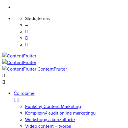
Sledujte nás
–
Skip
to
content
ContentFruiter
Čo robíme
Funkčný Content Marketing
Komplexný audit online marketingu
Workshopy a konzultácie
Video content – tvorba