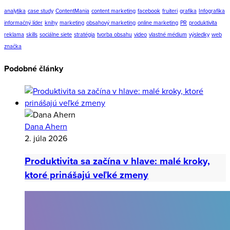
analytika
case study
ContentMania
content marketing
facebook
fruiteri
grafika
Infografika
informačný líder
knihy
marketing
obsahový marketing
online marketing
PR
produktivita
reklama
skills
sociálne siete
stratégia
tvorba obsahu
video
vlastné médium
výsledky
web
značka
Podobné články
Dana Ahern
2. júla 2026
Produktivita sa začína v hlave: malé kroky,
ktoré prinášajú veľké zmeny