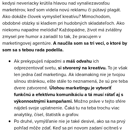
kedysi neveriacky krútila hlavou nad vynaliezavosťou
marketérov, keď som videla novú reklamu či pútavý plagát.
Ako dokáže človek vymyslieť kreatívu? Mimochodom,
obdobné otázky si kladiem pri hudobných skladateľoch. Ako
niekomu napadne melódia? Každopádne, život má zvláštny
zmysel pre humor a zariadil to tak, že pracujem v
marketingovej agentúre.
A naučila som sa tri veci, o ktoré by
som sa s tebou rada podelila.
Ak prekypuješ nápadmi a
máš odvahu
ich
odprezentovať svetu,
si stvorený na kreatívu.
To je však
len jedna časť marketingu. Ak ideamaking nie je tvojou
silnou stránkou, ešte stále to neznamená, že sú pre teba
dvere zatvorené.
Úlohou marketingu je vytvoriť
funkčnú a efektívnu komunikáciu a tá musí rátať aj s
výkonnostnými kampaňami.
Možno práve v tejto sfére
nájdeš svoje uplatnenie. Čaká tu na teba trochu viac
analytiky, čísel, štatistík a grafov.
Po druhé, vymýšľanie nie je také desivé, ako sa na prvý
pohľad môže zdať. Keď sa pri novom zadaní ocitneš v