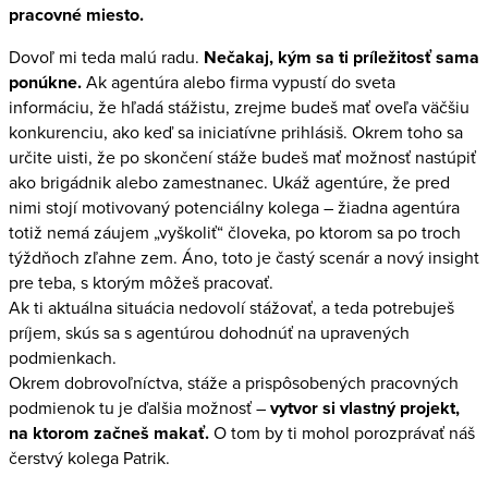
pracovné miesto.
Dovoľ mi teda malú radu.
Nečakaj, kým sa ti príležitosť sama
ponúkne.
Ak agentúra alebo firma vypustí do sveta
informáciu, že hľadá stážistu, zrejme budeš mať oveľa väčšiu
konkurenciu, ako keď sa iniciatívne prihlásiš. Okrem toho sa
určite uisti, že po skončení stáže budeš mať možnosť nastúpiť
ako brigádnik alebo zamestnanec. Ukáž agentúre, že pred
nimi stojí motivovaný potenciálny kolega – žiadna agentúra
totiž nemá záujem „vyškoliť“ človeka, po ktorom sa po troch
týždňoch zľahne zem. Áno, toto je častý scenár a nový insight
pre teba, s ktorým môžeš pracovať.
Ak ti aktuálna situácia nedovolí stážovať, a teda potrebuješ
príjem, skús sa s agentúrou dohodnúť na upravených
podmienkach.
Okrem dobrovoľníctva, stáže a prispôsobených pracovných
podmienok tu je ďalšia možnosť –
vytvor si vlastný projekt,
na ktorom začneš makať.
O tom by ti mohol porozprávať náš
čerstvý kolega Patrik.