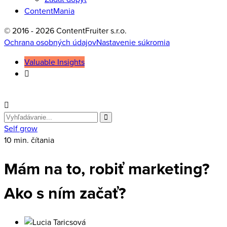
ContentMania
© 2016 - 2026 ContentFruiter s.r.o.
Ochrana osobných údajov
Nastavenie súkromia
Valuable Insights
Search
for
Self grow
10 min. čítania
Mám na to, robiť marketing?
Ako s ním začať?