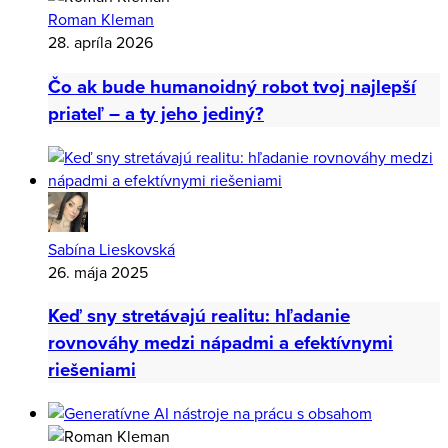
Roman Kleman
28. apríla 2026
Čo ak bude humanoidný robot tvoj najlepší
priateľ – a ty jeho jediný?
Sabína Lieskovská
26. mája 2025
Keď sny stretávajú realitu: hľadanie
rovnováhy medzi nápadmi a efektívnymi
riešeniami