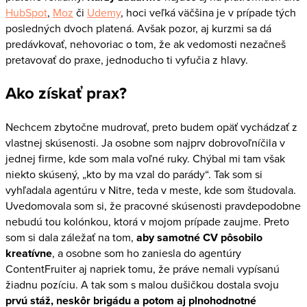
HubSpot
,
Moz
či
Udemy
, hoci veľká väčšina je v prípade tých
posledných dvoch platená. Avšak pozor, aj kurzmi sa dá
predávkovať, nehovoriac o tom, že ak vedomosti nezačneš
pretavovať do praxe, jednoducho ti vyfučia z hlavy.
Ako získať prax?
Nechcem zbytočne mudrovať, preto budem opäť vychádzať z
vlastnej skúsenosti. Ja osobne som najprv dobrovoľníčila v
jednej firme, kde som mala voľné ruky. Chýbal mi tam však
niekto skúsený, „kto by ma vzal do parády“. Tak som si
vyhľadala agentúru v Nitre, teda v meste, kde som študovala.
Uvedomovala som si, že pracovné skúsenosti pravdepodobne
nebudú tou kolónkou, ktorá v mojom prípade zaujme. Preto
som si dala záležať na tom,
aby samotné CV pôsobilo
kreatívne
, a osobne som ho zaniesla do agentúry
ContentFruiter aj napriek tomu, že práve nemali vypísanú
žiadnu pozíciu. A tak som s malou dušičkou dostala svoju
prvú stáž, neskôr brigádu a potom aj plnohodnotné