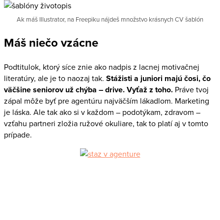
Ak máš Illustrator, na Freepiku nájdeš množstvo krásnych CV šablón
Máš niečo vzácne
Podtitulok, ktorý síce znie ako nadpis z lacnej motivačnej
literatúry, ale je to naozaj tak.
Stážisti a juniori majú čosi, čo
väčšine seniorov už chýba – drive. Vyťaž z toho.
Práve tvoj
zápal môže byť pre agentúru najväčším lákadlom. Marketing
je láska. Ale tak ako si v každom – podotýkam, zdravom –
vzťahu partneri zložia ružové okuliare, tak to platí aj v tomto
prípade.
Pravidelný newsletter