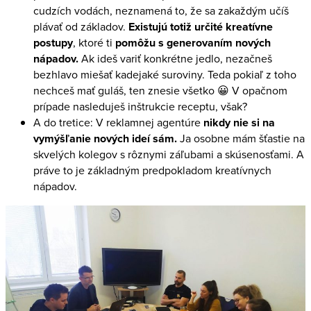
cudzích vodách, neznamená to, že sa zakaždým učíš
plávať od základov.
Existujú totiž určité kreatívne
postupy
, ktoré ti
pomôžu s generovaním nových
nápadov.
Ak ideš variť konkrétne jedlo, nezačneš
bezhlavo miešať kadejaké suroviny. Teda pokiaľ z toho
nechceš mať guláš, ten znesie všetko 😀 V opačnom
prípade nasleduješ inštrukcie receptu, však?
A do tretice: V reklamnej agentúre
nikdy nie si na
vymýšľanie nových ideí sám.
Ja osobne mám šťastie na
skvelých kolegov s rôznymi záľubami a skúsenosťami. A
práve to je základným predpokladom kreatívnych
nápadov.