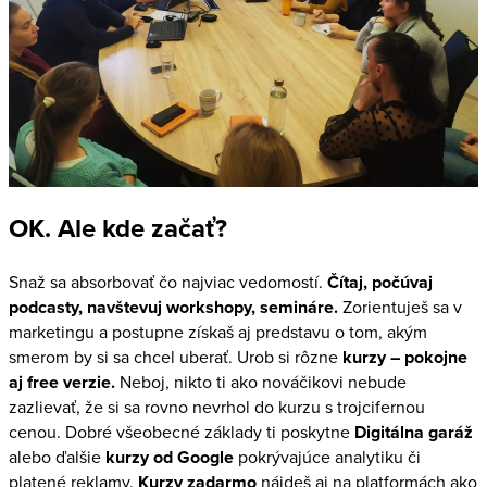
OK. Ale kde začať?
Snaž sa absorbovať čo najviac vedomostí.
Čítaj, počúvaj
podcasty, navštevuj workshopy, semináre.
Zorientuješ sa v
marketingu a postupne získaš aj predstavu o tom, akým
smerom by si sa chcel uberať. Urob si rôzne
kurzy – pokojne
aj free verzie.
Neboj, nikto ti ako nováčikovi nebude
zazlievať, že si sa rovno nevrhol do kurzu s trojcifernou
cenou. Dobré všeobecné základy ti poskytne
Digitálna garáž
alebo ďalšie
kurzy od Google
pokrývajúce analytiku či
platené reklamy.
Kurzy zadarmo
nájdeš aj na platformách ako