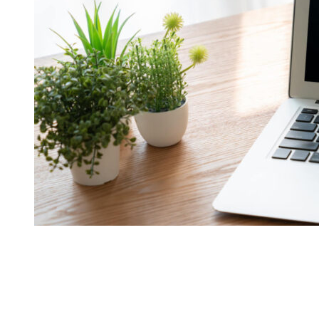
Adriana Uharčeková