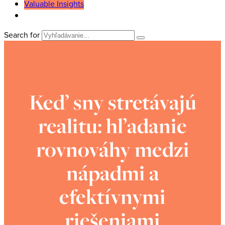
Valuable Insights
Search for
Keď sny stretávajú
realitu: hľadanie
rovnováhy medzi
nápadmi a
efektívnymi
riešeniami