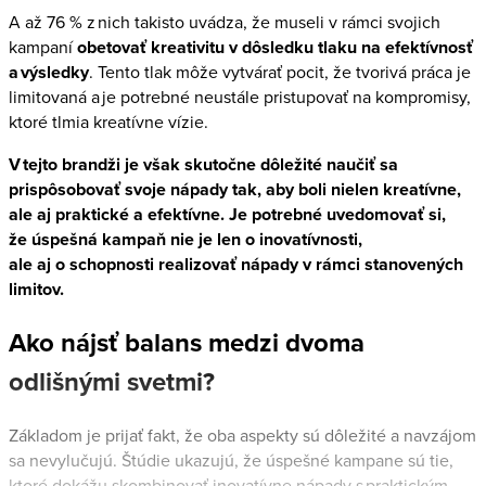
A až 76 % z nich takisto uvádza, že museli v rámci svojich
kampaní
obetovať kreativitu v dôsledku tlaku na efektívnosť
a výsledky
. Tento tlak môže vytvárať pocit, že tvorivá práca je
limitovaná a je potrebné neustále pristupovať na kompromisy,
ktoré tlmia kreatívne vízie.
V tejto brandži je však skutočne dôležité naučiť sa
prispôsobovať svoje nápady tak, aby boli nielen kreatívne,
ale aj praktické a efektívne. Je potrebné uvedomovať si,
že úspešná kampaň nie je len o inovatívnosti,
ale aj o schopnosti realizovať nápady v rámci stanovených
limitov.
Ako nájsť balans medzi dvoma
odlišnými svetmi?
Základom je prijať fakt, že oba aspekty sú dôležité a navzájom
sa nevylučujú. Štúdie ukazujú, že úspešné kampane sú tie,
ktoré dokážu skombinovať inovatívne nápady s praktickým