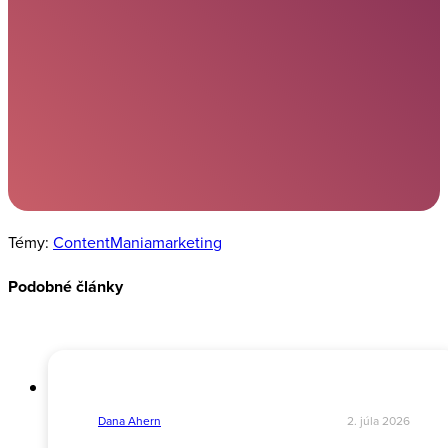
Chcete pokračovať v čítaní?
Vyplňte formulár a prihláste sa k odberu
ContentManie, ktorú vám
bezplatne
pošleme
na e-mail alebo priamo na vašu adresu.
Mám záujem
Témy:
ContentMania
marketing
Podobné články
Dana Ahern
2. júla 2026