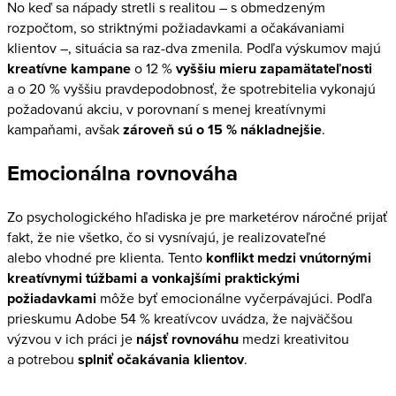
No keď sa nápady stretli s realitou – s obmedzeným
rozpočtom, so striktnými požiadavkami a očakávaniami
klientov –, situácia sa raz-dva zmenila. Podľa výskumov majú
kreatívne kampane
o 12 %
vyššiu mieru zapamätateľnosti
a o 20 % vyššiu pravdepodobnosť, že spotrebitelia vykonajú
požadovanú akciu, v porovnaní s menej kreatívnymi
kampaňami, avšak
zároveň sú o 15 % nákladnejšie
.
Emocionálna rovnováha
Zo psychologického hľadiska je pre marketérov náročné prijať
fakt, že nie všetko, čo si vysnívajú, je realizovateľné
alebo vhodné pre klienta. Tento
konflikt medzi vnútornými
kreatívnymi túžbami a vonkajšími praktickými
požiadavkami
môže byť emocionálne vyčerpávajúci. Podľa
prieskumu Adobe 54 % kreatívcov uvádza, že najväčšou
výzvou v ich práci je
nájsť rovnováhu
medzi kreativitou
a potrebou
splniť očakávania klientov
.