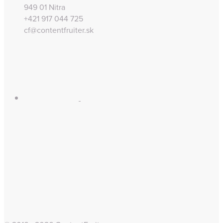
949 01 Nitra
+421 917 044 725
cf@contentfruiter.sk