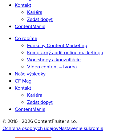
Kontakt
Kariéra
Zadať dopyt
ContentMania
Čo robíme
Funkčný Content Marketing
Komplexný audit online marketingu
Workshopy a konzultácie
Video content – tvorba
Naše výsledky
CF Mag
Kontakt
Kariéra
Zadať dopyt
ContentMania
© 2016 - 2026 ContentFruiter s.r.o.
Ochrana osobných údajov
Nastavenie súkromia