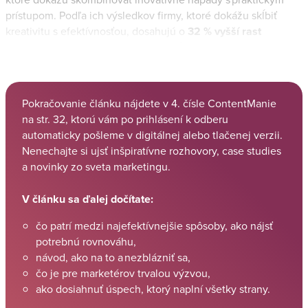
prístupom. Podľa ich výsledkov firmy, ktoré dokážu skĺbiť
kreativitu s efektívnosťou, dosahujú o
32 % vyšší rast
výnosov a o 56 % vyššiu návratnosť investícií
než tie, ktoré
sa sústredia len na jeden z týchto aspektov.
Pokračovanie článku nájdete v 4. čísle ContentManie
na str. 32, ktorú vám po prihlásení k odberu
automaticky pošleme v digitálnej alebo tlačenej verzii.
Nenechajte si ujsť inšpiratívne rozhovory, case studies
a novinky zo sveta marketingu.
V článku sa ďalej dočítate:
čo patrí medzi najefektívnejšie spôsoby, ako nájsť
potrebnú rovnováhu,
návod, ako na to a nezblázniť sa,
čo je pre marketérov trvalou výzvou,
ako dosiahnuť úspech, ktorý naplní všetky strany.