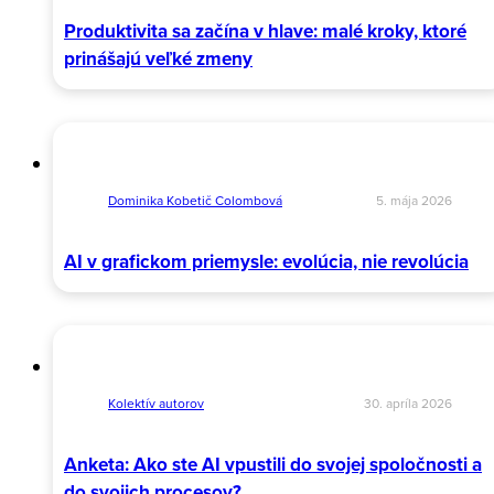
Produktivita sa začína v hlave: malé kroky, ktoré
prinášajú veľké zmeny
Dominika Kobetič Colombová
5. mája 2026
AI v grafickom priemysle: evolúcia, nie revolúcia
Kolektív autorov
30. apríla 2026
Anketa: Ako ste AI vpustili do svojej spoločnosti a
do svojich procesov?