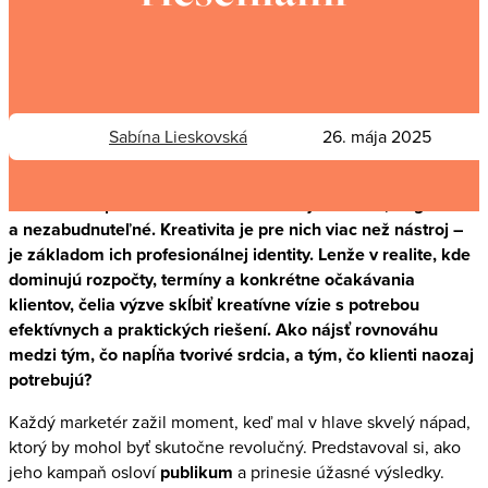
Sabína Lieskovská
26. mája 2025
Marketérov poháňa túžba tvoriť niečo jedinečné, originálne
a nezabudnuteľné. Kreativita je pre nich viac než nástroj –
je základom ich profesionálnej identity. Lenže v realite, kde
dominujú rozpočty, termíny a konkrétne očakávania
klientov, čelia výzve skĺbiť kreatívne vízie s potrebou
efektívnych a praktických riešení. Ako nájsť rovnováhu
medzi tým, čo napĺňa tvorivé srdcia, a tým, čo klienti naozaj
potrebujú?
Každý marketér zažil moment, keď mal v hlave skvelý nápad,
ktorý by mohol byť skutočne revolučný. Predstavoval si, ako
jeho kampaň osloví
publikum
a prinesie úžasné výsledky.