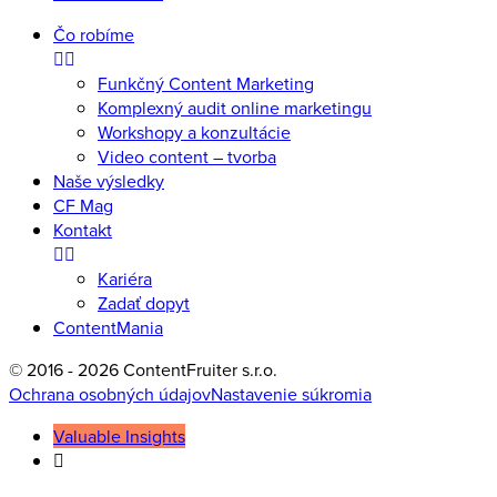
Čo robíme
Funkčný Content Marketing
Komplexný audit online marketingu
Workshopy a konzultácie
Video content – tvorba
Naše výsledky
CF Mag
Kontakt
Kariéra
Zadať dopyt
ContentMania
© 2016 - 2026 ContentFruiter s.r.o.
Ochrana osobných údajov
Nastavenie súkromia
Valuable Insights