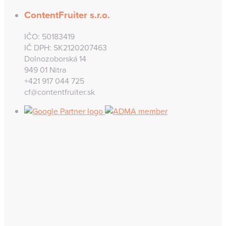
Kniha ako zrkadlo duše alebo 7 benefitov čítania
Agneša Sleziaková
6. mája 2021
Život marketéra: Hľadám inšpiráciu aj v šálke kávy
Patrik Vavrovič
28. apríla 2021
Vzdelávanie content marketéra – tipy a zdroje