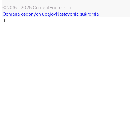
Jarmila Knapcová
17. marca 2016
Najlepšie knihy a ebooky o content marketingu
Full-service pre Content Marketing. Budujeme
informačných lídrov a tvoríme dlhodobé hodnoty
s garanciou výsledkov.
ContentFruiter s.r.o.
IČO: 50183419
IČ DPH: SK2120207463
Dolnozoborská 14
949 01 Nitra
+421 917 044 725
cf@contentfruiter.sk