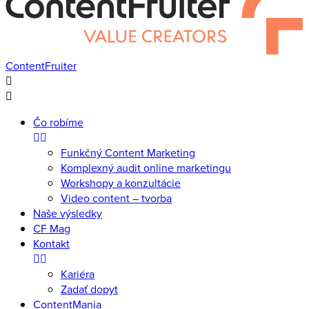
ContentFruiter
Čo robíme
Funkčný Content Marketing
Komplexný audit online marketingu
Workshopy a konzultácie
Video content – tvorba
Naše výsledky
CF Mag
Kontakt
Kariéra
Zadať dopyt
ContentMania