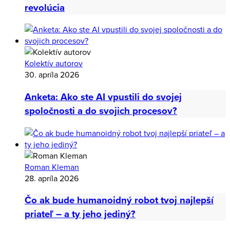
revolúcia
Kolektív autorov
30. apríla 2026
Anketa: Ako ste AI vpustili do svojej
spoločnosti a do svojich procesov?
Roman Kleman
28. apríla 2026
Čo ak bude humanoidný robot tvoj najlepší
priateľ – a ty jeho jediný?