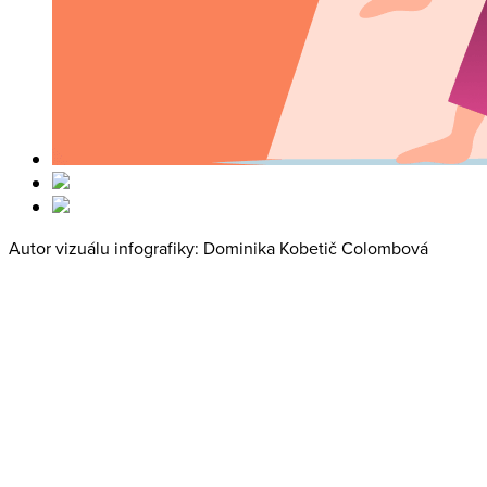
Autor vizuálu infografiky: Dominika Kobetič Colombová
Pravidelný newsletter
Odšťavený z čerstvých marketingových noviniek, plný
výživných informácií. Nezmeškajte náš obsah a zostaňte
v obraze.