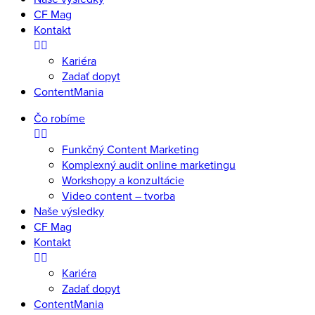
CF Mag
Kontakt
Kariéra
Zadať dopyt
ContentMania
Čo robíme
Funkčný Content Marketing
Komplexný audit online marketingu
Workshopy a konzultácie
Video content – tvorba
Naše výsledky
CF Mag
Kontakt
Kariéra
Zadať dopyt
ContentMania