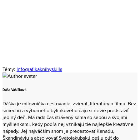
Odoberať
E-mail
Meno
E-
Meno
mail
Odberom newslettera súhlasíte s prijímaním e‑mailovej
komunikácie a použitím získaných údajov pre potreby interných
štatistík a reportov v súlade s našou politikou
ochrany osobných
údajov
.
Témy:
Infografika
knihy
skills
Dáša Vašíčková
Dáška je milovníčka cestovania, zvierat, literatúry a filmu. Bez
smiechu a výborného bylinkového čaju si nevie predstaviť
jediný deň. Má rada čas strávený sama so sebou a svojimi
myšlienkami, kedy podľa nej vznikajú tie najlepšie kreatívne
nápady. Jej najväčším snom je precestovať Kanadu,
Škandináviu a absolvovať Svätojakubskú pešiu púť do