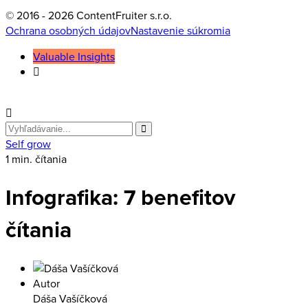
© 2016 - 2026 ContentFruiter s.r.o.
Ochrana osobných údajov
Nastavenie súkromia
Valuable Insights
Search
for
Self grow
1 min. čítania
Infografika: 7 benefitov
čítania
Autor
Dáša Vašíčková