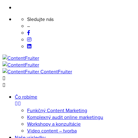
Sledujte nás
–
Skip
to
content
ContentFruiter
Čo robíme
Funkčný Content Marketing
Komplexný audit online marketingu
Workshopy a konzultácie
Video content – tvorba
Naše výsledky