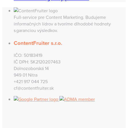
Katarína Švonavcová
4. júna 2024
E-book ako digitálny pomocník
Full-service pre Content Marketing. Budujeme
informačných lídrov a tvoríme dlhodobé hodnoty
s garanciou výsledkov.
ContentFruiter s.r.o.
IČO: 50183419
IČ DPH: SK2120207463
Dolnozoborská 14
949 01 Nitra
+421 917 044 725
cf@contentfruiter.sk