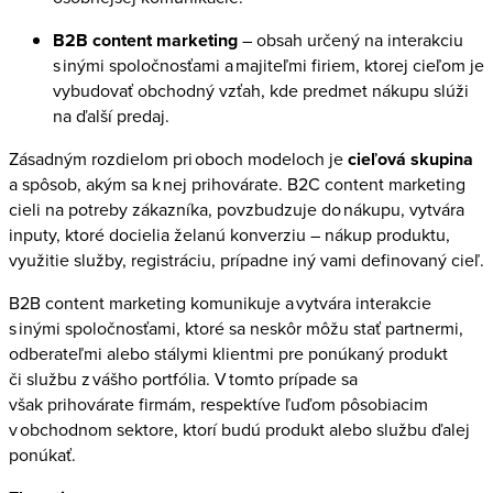
B2B content marketing
– obsah určený na interakciu
s inými spoločnosťami a majiteľmi firiem, ktorej cieľom je
vybudovať obchodný vzťah, kde predmet nákupu slúži
na ďalší predaj.
Zásadným rozdielom pri oboch modeloch je
cieľová skupina
a spôsob, akým sa k nej prihovárate. B2C content marketing
cieli na potreby zákazníka, povzbudzuje do nákupu, vytvára
inputy, ktoré docielia želanú konverziu – nákup produktu,
využitie služby, registráciu, prípadne iný vami definovaný cieľ.
B2B content marketing komunikuje a vytvára interakcie
s inými spoločnosťami, ktoré sa neskôr môžu stať partnermi,
odberateľmi alebo stálymi klientmi pre ponúkaný produkt
či službu z vášho portfólia. V tomto prípade sa
však prihovárate firmám, respektíve ľuďom pôsobiacim
v obchodnom sektore, ktorí budú produkt alebo službu ďalej
ponúkať.