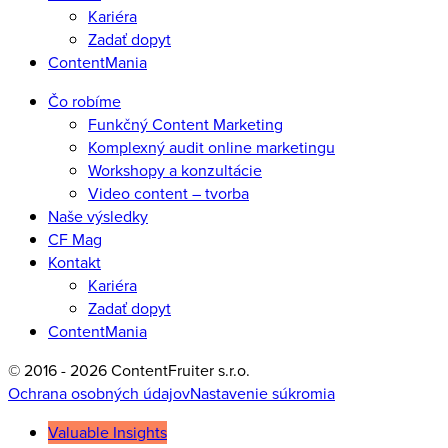
Kariéra
Zadať dopyt
ContentMania
Čo robíme
Funkčný Content Marketing
Komplexný audit online marketingu
Workshopy a konzultácie
Video content – tvorba
Naše výsledky
CF Mag
Kontakt
Kariéra
Zadať dopyt
ContentMania
© 2016 - 2026 ContentFruiter s.r.o.
Ochrana osobných údajov
Nastavenie súkromia
Valuable Insights