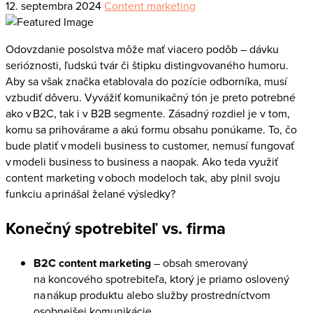
12. septembra 2024
Content marketing
Odovzdanie posolstva môže mať viacero podôb – dávku
serióznosti, ľudskú tvár či štipku distingvovaného humoru.
Aby sa však značka etablovala do pozície odborníka, musí
vzbudiť dôveru. Vyvážiť komunikačný tón je preto potrebné
ako v B2C, tak i v B2B segmente. Zásadný rozdiel je v tom,
komu sa prihovárame a akú formu obsahu ponúkame. To, čo
bude platiť v modeli business to customer, nemusí fungovať
v modeli business to business a naopak. Ako teda využiť
content marketing v oboch modeloch tak, aby plnil svoju
funkciu a prinášal želané výsledky?
Konečný spotrebiteľ vs. firma
B2C content marketing
– obsah smerovaný
na koncového spotrebiteľa, ktorý je priamo oslovený
na nákup produktu alebo služby prostredníctvom
osobnejšej komunikácie.