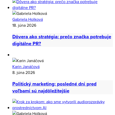
že neexistuje stereotyp ani výzva, ktorá by sa nedala zdolať.
Nie je ranné vtáča a na najlepšie nápady chodí v nočných
myšlienkových po(d)chodoch.
Podobné články
Gabriela Holková
18. júna 2026
Dôvera ako stratégia: prečo značka potrebuje
digitálne PR?
Karin Janáčová
8. júna 2026