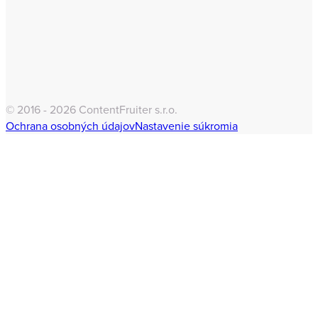
© 2016 - 2026 ContentFruiter s.r.o.
Ochrana osobných údajov
Nastavenie súkromia
Clo
this
mod
Odber newslettera