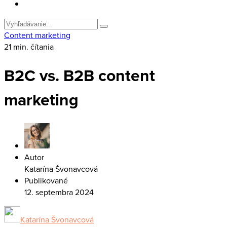
Search
for
Content marketing
21 min. čítania
B2C vs. B2B content
marketing
Autor
Katarína Švonavcová
Publikované
12. septembra 2024
Katarína Švonavcová