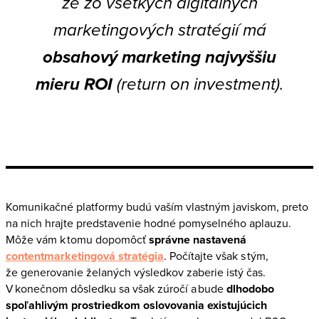
že zo všetkých digitálnych
marketingových stratégií má
obsahový marketing najvyššiu
mieru ROI
(return on investment).
Komunikačné platformy budú vaším vlastným javiskom, preto
na nich hrajte predstavenie hodné pomyselného aplauzu.
Môže vám k tomu dopomôcť
správne nastavená
contentmarketingová stratégia
. Počítajte však s tým,
že generovanie želaných výsledkov zaberie istý čas.
V konečnom dôsledku sa však zúročí a bude
dlhodobo
spoľahlivým prostriedkom oslovovania existujúcich