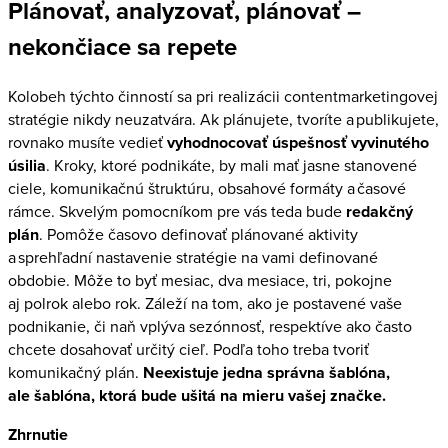
Plánovať, analyzovať, plánovať –
nekončiace sa repete
Kolobeh týchto činností sa pri realizácii contentmarketingovej
stratégie nikdy neuzatvára. Ak plánujete, tvoríte a publikujete,
rovnako musíte vedieť
vyhodnocovať úspešnosť vyvinutého
úsilia
. Kroky, ktoré podnikáte, by mali mať jasne stanovené
ciele, komunikačnú štruktúru, obsahové formáty a časové
rámce. Skvelým pomocníkom pre vás teda bude
redakčný
plán
. Pomôže časovo definovať plánované aktivity
a sprehľadní nastavenie stratégie na vami definované
obdobie. Môže to byť mesiac, dva mesiace, tri, pokojne
aj polrok alebo rok. Záleží na tom, ako je postavené vaše
podnikanie, či naň vplýva sezónnosť, respektíve ako často
chcete dosahovať určitý cieľ. Podľa toho treba tvoriť
komunikačný plán.
Neexistuje jedna správna šablóna,
ale šablóna, ktorá bude ušitá na mieru vašej značke.
Zhrnutie