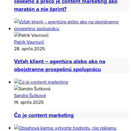
Sandra Šutková
12. mája 2025
Anketa: V čom sa líši slovenský trh od
českého a prečo je content marketing ako
maratón a nie šprint?
Patrik Vavrovič
28. apríla 2025
Vzťah klient – agentúra alebo ako na
obojstranne prospešnú spoluprácu