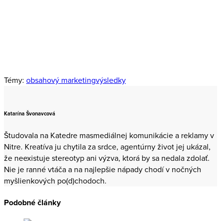
Meno
Meno
mail
Odoberať
Odberom newslettera súhlasíte s prijímaním e‑mailovej
komunikácie a použitím získaných údajov pre potreby
interných štatistík a reportov v súlade s našou politikou
ochrany osobných údajov
.
Témy:
obsahový marketing
výsledky
Katarína Švonavcová
Študovala na Katedre masmediálnej komunikácie a reklamy v
Nitre. Kreatíva ju chytila za srdce, agentúrny život jej ukázal,