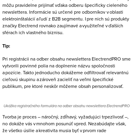
môžu pravidelne prijímať vďaka odberu špecificky cieleného
newslettera. Informácie sú určené pre odborníkov v oblasti
elektroinštalácií a ľudí z B2B segmentu. I pre nich sú produkty
značky Electrend rovnako zaujímavé a využiteľné v ďalších
sférach ich vlastného biznisu.
Tip:
Pri registrácii na odber obsahu newslettera ElectrendPRO sme
vytvorili povinné polia na doplnenie názvu spoločnosti
a pozície. Takto jednoducho dokážeme odfiltrovať relevantnú
cieľovú skupinu a zároveň zacieliť na veľmi špecifické
publikum, pre ktoré neskôr môžeme obsah personalizovať.
Ukážka registračného formulára na odber obsahu newslettera ElectrendPRO
Tvorba je proces – náročný, zdĺhavý, vyžadujúci trpezlivosť –,
no dokáže vás v mnohom posunúť vpred. Nezabúdajte však,
že všetko úsilie a kreativita musia byť v prvom rade