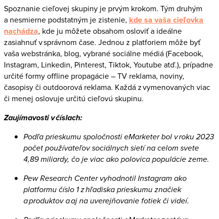
Spoznanie cieľovej skupiny je prvým krokom. Tým druhým
a nesmierne podstatným je zistenie,
kde sa vaša cieľovka
nachádza
, kde ju môžete obsahom osloviť a ideálne
zasiahnuť v správnom čase. Jednou z platforiem môže byť
vaša webstránka, blog, vybrané sociálne médiá (Facebook,
Instagram, Linkedin, Pinterest, Tiktok, Youtube atď.), prípadne
určité formy offline propagácie – TV reklama, noviny,
časopisy či outdoorová reklama. Každá z vymenovaných viac
či menej oslovuje určitú cieľovú skupinu.
Zaujímavosti v číslach:
Podľa prieskumu spoločnosti eMarketer bol v roku 2023
počet používateľov sociálnych sietí na celom svete
4,89 miliardy, čo je viac ako polovica populácie zeme.
Pew Research Center vyhodnotil Instagram ako
platformu číslo 1 z hľadiska prieskumu značiek
a produktov a aj na uverejňovanie fotiek či videí.