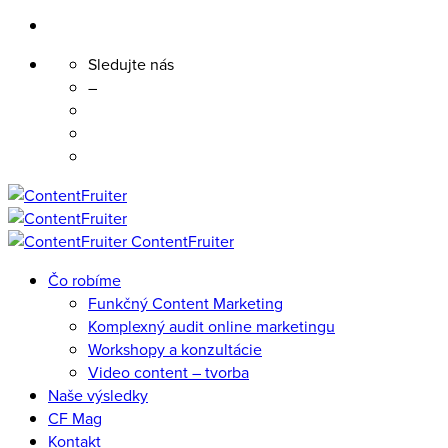
Sledujte nás
–
Skip
to
content
ContentFruiter
Čo robíme
Funkčný Content Marketing
Komplexný audit online marketingu
Workshopy a konzultácie
Video content – tvorba
Naše výsledky
CF Mag
Kontakt