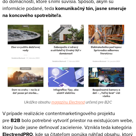
do domácnosti, ktoré s nimi súvisia. Spôsob, akým sú
informácie podané, teda
komunikačný tón, jasne smeruje
na koncového spotrebiteľa
.
Ukážka obsahu
magazínu Electrend
určená pre B2C
V prípade realizácie contentmarketingového projektu
pre
B2B
bolo potrebné vytvoriť priestor na existujúcom webe,
ktorý bude jasne definovať zacielenie. Vznikla teda kategória
ElectrendPRO
, kde sa čitateľom ponúka náhľad obsahu, ktorý