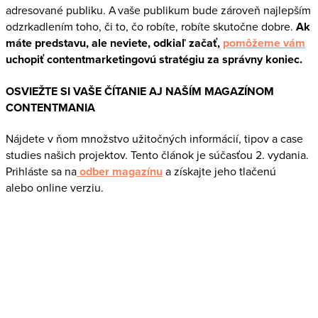
adresované publiku. A vaše publikum bude zároveň najlepším
odzrkadlením toho, či to, čo robíte, robíte skutočne dobre.
Ak
máte predstavu, ale neviete, odkiaľ začať,
pomôžeme vám
uchopiť contentmarketingovú stratégiu za správny koniec.
OSVIEŽTE SI VAŠE ČÍTANIE AJ NAŠÍM MAGAZÍNOM
CONTENTMANIA
Nájdete v ňom množstvo užitočných informácií, tipov a case
studies našich projektov. Tento článok je súčasťou 2. vydania.
Prihláste sa na
odber magazínu
a získajte jeho tlačenú
alebo online verziu.
Pravidelný newsletter
Odšťavený z čerstvých marketingových noviniek, plný
výživných informácií. Nezmeškajte náš obsah a zostaňte
v obraze.
E-mail
E-