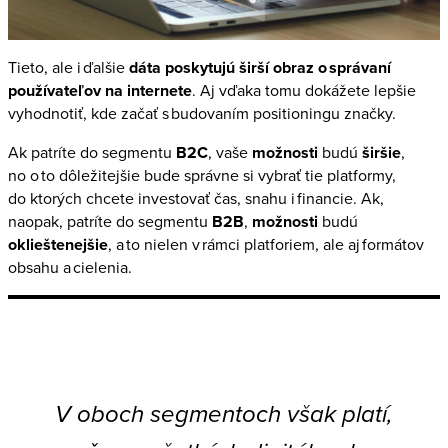
Tieto, ale i ďalšie
dáta poskytujú širší obraz o správaní
používateľov na internete
. Aj vďaka tomu dokážete lepšie
vyhodnotiť, kde začať s budovaním positioningu značky.
Ak patríte do segmentu
B2C
, vaše
možnosti
budú
širšie
,
no o to dôležitejšie bude správne si vybrať tie platformy,
do ktorých chcete investovať čas, snahu i financie. Ak,
naopak, patríte do segmentu
B2B
,
možnosti
budú
oklieštenejšie
, a to nielen v rámci platforiem, ale aj formátov
obsahu a cielenia.
V oboch segmentoch však platí,