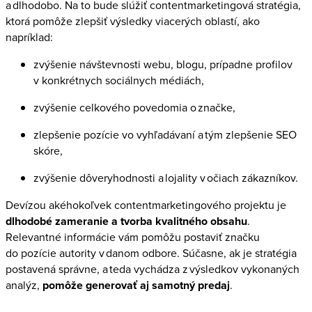
a dlhodobo. Na to bude slúžiť contentmarketingová stratégia,
ktorá pomôže zlepšiť výsledky viacerých oblastí, ako
napríklad:
zvýšenie návštevnosti webu, blogu, prípadne profilov
v konkrétnych sociálnych médiách,
zvýšenie celkového povedomia o značke,
zlepšenie pozície vo vyhľadávaní a tým zlepšenie SEO
skóre,
zvýšenie dôveryhodnosti a lojality v očiach zákazníkov.
Devízou akéhokoľvek contentmarketingového projektu je
dlhodobé zameranie a tvorba kvalitného obsahu
.
Relevantné informácie vám pomôžu postaviť značku
do pozície autority v danom odbore. Súčasne, ak je stratégia
postavená správne, a teda vychádza z výsledkov vykonaných
analýz,
pomôže generovať aj samotný predaj
.