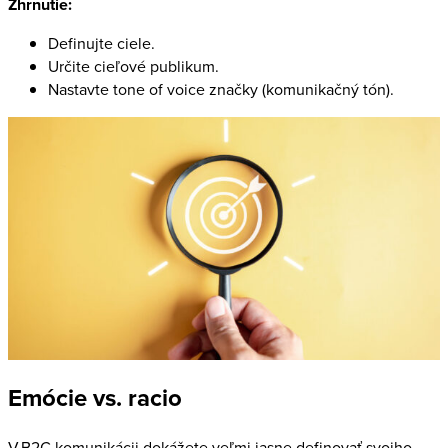
Zhrnutie:
Definujte ciele.
Určite cieľové publikum.
Nastavte tone of voice značky (komunikačný tón).
Emócie vs. racio
V B2C komunikácii dokážete veľmi jasne definovať svojho