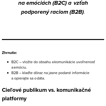
na emóciách (B2C) a vzťah
podporený raciom (B2B)
.
Zhrnutie:
B2C – vložte do obsahu a komunikácie uvoľnenosť
a emóciu.
B2B – klaďte dôraz na jasne podané informácie
a opierajte sa o dáta.
Cieľové publikum vs. komunikačné
platformy