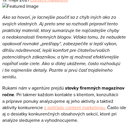
Ako sa hovorí, je lacnejšie poučiť sa z chýb iných ako zo
svojich vlastných. Aj preto sme sa rozhodli pripraviť tento
praktický materiál, ktorý sumarizuje tie najčastejšie chyby
a nedokonalosti firemných blogov. Vďaka tomu, že nebudete
opakovať rovnaké „prešľapy“, zabezpečíte si lepší výkon,
dlhšiu návštevnosť, lepší komfort pre čitateľov/vašich
potenciálnych zákazníkov, a tým aj možnosť efektívnejšie
napĺňať vaše ciele. Ako si ďalej ukážeme, často rozhodujú
i tie najmenšie detaily. Pozrite si prvú časť trojdielneho
seriálu.
Rukami nám v agentúre prejdú
stovky firemných magazínov
ročne
. Pri takmer každom kontakte s klientom, konzultácii
a príprave ponuky analyzujeme aj jeho aktivity a taktiež
aktivity konkurencie
z pohľadu content marketingu.
Často ide
aj o desiatky konkurenčných obsahových sekcií, ktoré pri
analýze sledujeme a vyhodnocujeme.