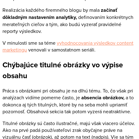
Realizácia každého firemného blogu by mala
začínať
dôkladným nastavením analytiky,
definovaním konkrétnych
merateľných cieľov a tým, ako budú vyzerať pravidelné
reporty výsledkov.
V minulosti sme sa téme
vyhodnocovania výsledkov content
marketingu
venovali v samostatnom seriáli.
Chýbajúce titulné obrázky vo výpise
obsahu
Práca s obrázkami pri obsahu je na dlhú tému. To, čo však pri
analýzach vidíme pomerne často, je
absencia obrázkov,
a to
dokonca aj tých titulných, ktoré by na seba mohli upriamiť
pozornosť. Obsahová sekcia tak potom vyzerá neatraktívne.
Titulné obrázky sú často ilustračné, majú však viacero účelov.
Ako na prvé padá používateľovi zrak obyčajne práve na
vizuálnu časť (obrázok), až potom na text (nadpis). Vie sa tým