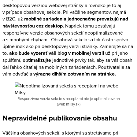
desktopovou verziou webovej stránky a rovnako je to aj
v prípade obsahovej sekcie. Pri väčšine segmentov, najmä
v B2C, už
mobilné zariadenia jednoznačne prevažujú nad
návštevnosťou cez desktop.
Napriek tomu zostávajú
responzívne verzie obsahových sekcií neoptimalizované
a s mnohými chybami. Obsahová sekcia sa tak často správa
úplne inak ako pri desktopovej verzii stránky. Zamerajte sa na
to,
ako bude vyzerať váš blog v mobilnej verzii
už pri jeho
spúšťaní,
optimalizujte
jednotlivé prvky tak, aby sa váš obsah
dal ľahko čítať aj na mobilných zariadeniach. Používatelia sa
vám odvďačia
výrazne dlhším zotrvaním na stránke.
Responzívna verzia sekcie s receptami nie je optimalizovaná
(web milsy.sk)
Nepravidelné publikovanie obsahu
Väčšina obsahových sekcií, s ktorými sa stretávame pri