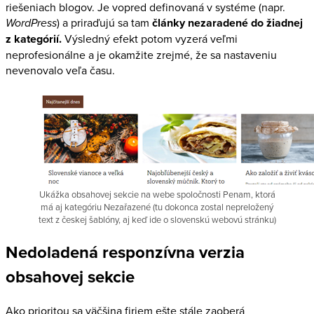
riešeniach blogov. Je vopred definovaná v systéme (napr.
WordPress
) a priraďujú sa tam
články nezaradené do žiadnej
z kategórií.
Výsledný efekt potom vyzerá veľmi
neprofesionálne a je okamžite zrejmé, že sa nastaveniu
nevenovalo veľa času.
Ukážka obsahovej sekcie na webe spoločnosti Penam, ktorá
má aj kategóriu Nezařazené (tu dokonca zostal nepreložený
text z českej šablóny, aj keď ide o slovenskú webovú stránku)
Nedoladená responzívna verzia
obsahovej sekcie
Ako prioritou sa väčšina firiem ešte stále zaoberá