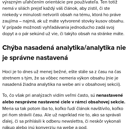
výrazným uľahčením orientácie pre používateľa. Ten totiž
nemá v silách prejsť každý váš článok, aby zistil, či ste
niekedy v minulosti netvorili obsah na tému, ktorá ho práve
zaujíma – najmä, ak už máte vytvorené stovky kusov obsahu.
V prípade možnosti vyhľadávania jednoducho zadá svoj
dopyt a o pár sekúnd už vie, či takýto obsah na stránke máte.
Chýba nasadená analytika/analytika nie
je správne nastavená
Hoci je to dnes už menej bežné, ešte stále sa z času na čas
stretnem s tým, že sa vôbec nemeria výkon obsahu (nie je
nasadená žiadna analytika na webe ani v obsahovej sekcii).
To, čo však pri analýzach vidím veľmi často, sú
nenastavené
alebo nesprávne nastavené ciele v rámci obsahovej sekcie.
Meria sa tak potom iba to, koľko ľudí článok navštívilo, koľko
pri ňom strávili času. Ale už napríklad nie to, ako sa správali
ďalej, či sa prihlásili k odberu newslettra, či neskôr vykonali
nákup alebo inú konverziu na webe a pod.