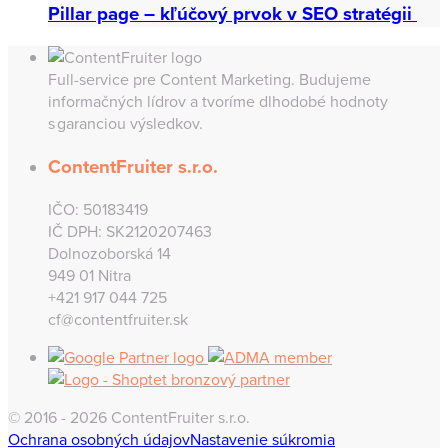
Pillar page – kľúčový prvok v SEO stratégii
Full-service pre Content Marketing. Budujeme
informačných lídrov a tvoríme dlhodobé hodnoty
s garanciou výsledkov.
ContentFruiter s.r.o.
IČO: 50183419
IČ DPH: SK2120207463
Dolnozoborská 14
949 01 Nitra
+421 917 044 725
cf@contentfruiter.sk
© 2016 - 2026 ContentFruiter s.r.o.
Ochrana osobných údajov
Nastavenie súkromia