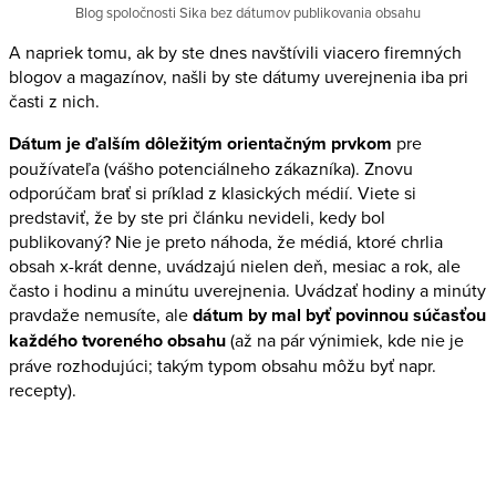
Blog spoločnosti Sika bez dátumov publikovania obsahu
A napriek tomu, ak by ste dnes navštívili viacero firemných
blogov a magazínov, našli by ste dátumy uverejnenia iba pri
časti z nich.
Dátum je ďalším dôležitým orientačným prvkom
pre
používateľa (vášho potenciálneho zákazníka). Znovu
odporúčam brať si príklad z klasických médií. Viete si
predstaviť, že by ste pri článku nevideli, kedy bol
publikovaný? Nie je preto náhoda, že médiá, ktoré chrlia
obsah x-krát denne, uvádzajú nielen deň, mesiac a rok, ale
často i hodinu a minútu uverejnenia. Uvádzať hodiny a minúty
pravdaže nemusíte, ale
dátum by mal byť povinnou súčasťou
každého tvoreného obsahu
(až na pár výnimiek, kde nie je
práve rozhodujúci; takým typom obsahu môžu byť napr.
recepty).