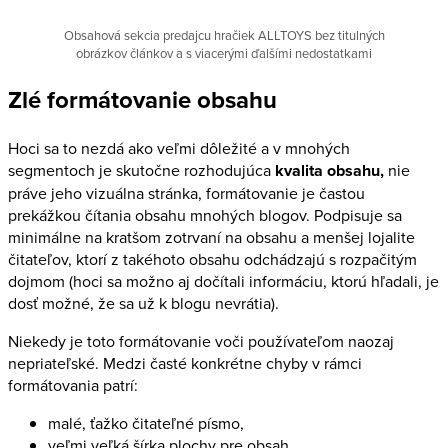
Obsahová sekcia predajcu hračiek ALLTOYS bez titulných
obrázkov článkov a s viacerými ďalšími nedostatkami
Zlé formátovanie obsahu
Hoci sa to nezdá ako veľmi dôležité a v mnohých
segmentoch je skutočne rozhodujúca
kvalita obsahu,
nie
práve jeho vizuálna stránka, formátovanie je častou
prekážkou čítania obsahu mnohých blogov. Podpisuje sa
minimálne na kratšom zotrvaní na obsahu a menšej lojalite
čitateľov, ktorí z takéhoto obsahu odchádzajú s rozpačitým
dojmom (hoci sa možno aj dočítali informáciu, ktorú hľadali, je
dosť možné, že sa už k blogu nevrátia).
Niekedy je toto formátovanie voči používateľom naozaj
nepriateľské. Medzi časté konkrétne chyby v rámci
formátovania patrí:
malé, ťažko čitateľné písmo,
veľmi veľká šírka plochy pre obsah,