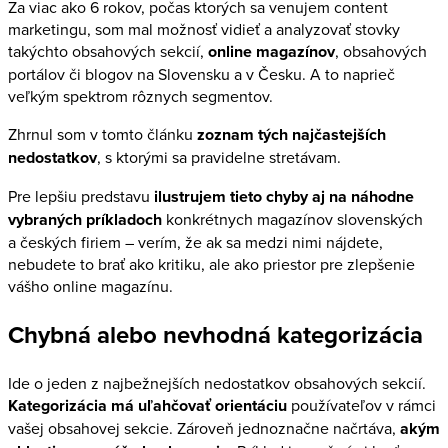
Za viac ako 6 rokov, počas ktorých sa venujem content
marketingu, som mal možnosť vidieť a analyzovať stovky
takýchto obsahových sekcií,
online magazínov
, obsahových
portálov či blogov na Slovensku a v Česku. A to naprieč
veľkým spektrom rôznych segmentov.
Zhrnul som v tomto článku
zoznam tých najčastejších
nedostatkov
, s ktorými sa pravidelne stretávam.
Pre lepšiu predstavu
ilustrujem tieto chyby aj na náhodne
vybraných príkladoch
konkrétnych magazínov slovenských
a českých firiem – verím, že ak sa medzi nimi nájdete,
nebudete to brať ako kritiku, ale ako priestor pre zlepšenie
vášho online magazínu.
Chybná alebo nevhodná kategorizácia
Ide o jeden z najbežnejších nedostatkov obsahových sekcií.
Kategorizácia má uľahčovať orientáciu
používateľov v rámci
vašej obsahovej sekcie. Zároveň jednoznačne načrtáva,
akým