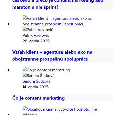
českého a prečo je content marketing ako
maratón a nie šprint?
Patrik Vavrovič
28. apríla 2025
Vzťah klient – agentúra alebo ako na
obojstranne prospešnú spoluprácu
Sandra Šutková
14. apríla 2025
Čo je content marketing