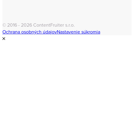
© 2016 - 2026 ContentFruiter s.r.o.
Ochrana osobných údajov
Nastavenie súkromia
Clo
this
mod
Odber newslettera
Meno
Meno
E-mail
Email
Názov spoločnosti
Názov
spoločnosti