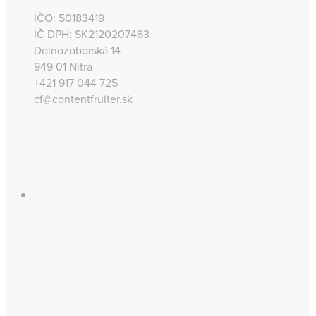
IČO: 50183419
IČ DPH: SK2120207463
Dolnozoborská 14
949 01 Nitra
+421 917 044 725
cf@contentfruiter.sk