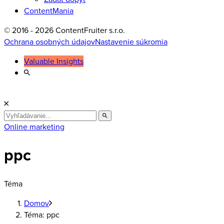
ContentMania
© 2016 - 2026 ContentFruiter s.r.o.
Ochrana osobných údajov
Nastavenie súkromia
Valuable Insights
Search
for
Online marketing
ppc
Téma
Domov
Téma: ppc