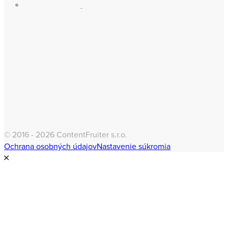
© 2016 - 2026 ContentFruiter s.r.o.
Ochrana osobných údajov
Nastavenie súkromia
Clo
this
mod
Odber newslettera