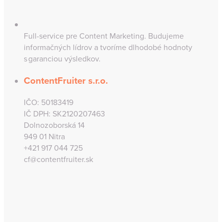
Full-service pre Content Marketing. Budujeme
informačných lídrov a tvoríme dlhodobé hodnoty
s garanciou výsledkov.
ContentFruiter s.r.o.
IČO: 50183419
IČ DPH: SK2120207463
Dolnozoborská 14
949 01 Nitra
+421 917 044 725
cf@contentfruiter.sk