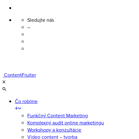
Sledujte nás
–
Skip
to
content
ContentFruiter
Čo robíme
Funkčný Content Marketing
Komplexný audit online marketingu
Workshopy a konzultácie
Video content – tvorba