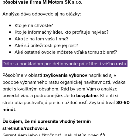
pôsobí vaša firma M Motors SK s.r.o.
Analýza dáva odpovede aj na otázky:
Kto je na chvoste?
Kto je informačný líder, kto profituje najviac?
Ako je na tom vaša firma?
Aké sú príležitosti pre jej rast?
Aké ostatné ovocie môžete vďaka tomu zbierať?
Dáta sú podkladom pre definovanie príležitostí vášho rastu.
Pôsobíme v oblasti
zvyšovania výkonov
napríklad aj v
podobe významného rastu organickej návštevnosti, vďaka
práci s kvalitným obsahom. Rád by som Vám o analýze
povedal viac a podrobnejšie. Je to
bezplatne
. Klienti si
stretnutia pochvaľujú pre ich užitočnosť. Zvyknú trvať
30-60
minút
.
Ďakujem, že mi upresníte vhodný termín
stretnutia/rozhovoru.
Garantujem jeho užitočnosť. Inak platím obed 🙂