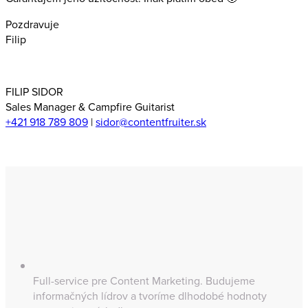
Pozdravuje
Filip
FILIP SIDOR
Sales Manager & Campfire Guitarist
+421 918 789 809
|
sidor@contentfruiter.sk
Full-service pre Content Marketing. Budujeme
informačných lídrov a tvoríme dlhodobé hodnoty