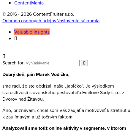
ContentMania
© 2016 - 2026 ContentFruiter s.r.o.
Ochrana osobných údajov
Nastavenie súkromia
Valuable Insights
Search for
Dobrý deň, pán Marek Vodička,
sme radi, že ste obdržali naše „jabĺčko“. Je výsledkom
starostlivosti slovenského pestovateľa Emilove Sady s.r.o. z
Dvorov nad Žitavou.
Áno, priznávam, chcel som Vás zaujať a motivovať k stretnutiu
k zaujímavým a užitočným faktom.
Analyzovali sme totiž online aktivity v segmente, v ktorom