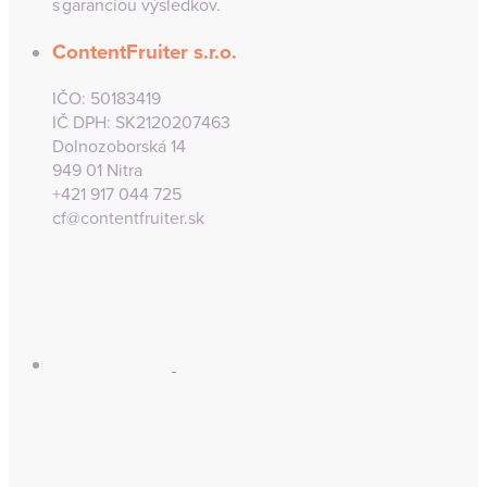
s garanciou výsledkov.
ContentFruiter s.r.o.
IČO: 50183419
IČ DPH: SK2120207463
Dolnozoborská 14
949 01 Nitra
+421 917 044 725
cf@contentfruiter.sk